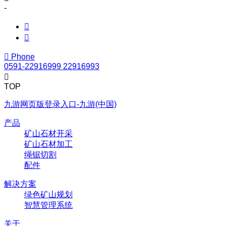
-



Phone
0591-22916999 22916993

TOP
九游网页版登录入口-九游(中国)
产品
矿山石材开采
矿山石材加工
绳锯切割
配件
解决方案
绿色矿山规划
智慧管理系统
关于