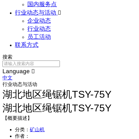
国内服务点
行业动态与活动

企业动态
行业动态
员工活动
联系方式
搜索
Language

中文
行业动态与活动
湖北地区绳锯机TSY-75Y
湖北地区绳锯机TSY-75Y
【概要描述】
分类：
矿山机
作者：