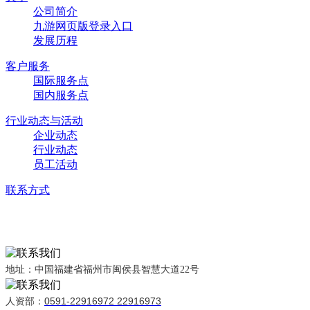
公司简介
九游网页版登录入口
发展历程
客户服务
国际服务点
国内服务点
行业动态与活动
企业动态
行业动态
员工活动
联系方式
地址：中国福建省福州市闽侯县智慧大道22号
人资部：
0591-22916972 22916973