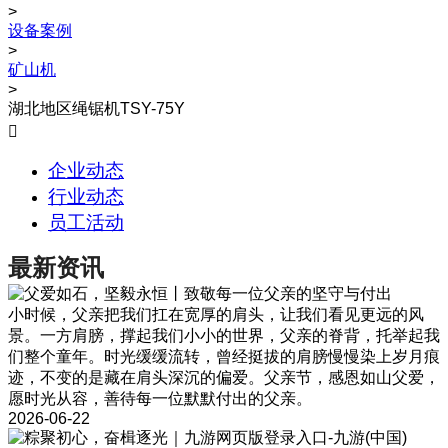
>
设备案例
>
矿山机
>
湖北地区绳锯机TSY-75Y

企业动态
行业动态
员工活动
最新资讯
小时候，父亲把我们扛在宽厚的肩头，让我们看见更远的风
景。一方肩膀，撑起我们小小的世界，父亲的脊背，托举起我
们整个童年。时光缓缓流转，曾经挺拔的肩膀慢慢染上岁月痕
迹，不变的是藏在肩头深沉的偏爱。父亲节，感恩如山父爱，
愿时光从容，善待每一位默默付出的父亲。
2026-06-22