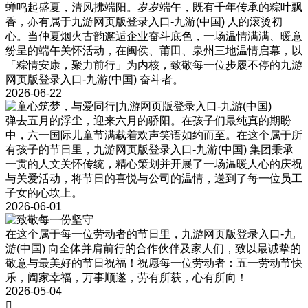
蝉鸣起盛夏，清风拂端阳。岁岁端午，既有千年传承的粽叶飘
香，亦有属于九游网页版登录入口-九游(中国) 人的滚烫初
心。当仲夏烟火古韵邂逅企业奋斗底色，一场温情满满、暖意
纷呈的端午关怀活动，在闽侯、莆田、泉州三地温情启幕，以
「粽情安康，聚力前行」为内核，致敬每一位步履不停的九游
网页版登录入口-九游(中国) 奋斗者。
2026-06-22
弹去五月的浮尘，迎来六月的骄阳。在孩子们最纯真的期盼
中，六一国际儿童节满载着欢声笑语如约而至。在这个属于所
有孩子的节日里，九游网页版登录入口-九游(中国) 集团秉承
一贯的人文关怀传统，精心策划并开展了一场温暖人心的庆祝
与关爱活动，将节日的喜悦与公司的温情，送到了每一位员工
子女的心坎上。
2026-06-01
在这个属于每一位劳动者的节日里，九游网页版登录入口-九
游(中国) 向全体并肩前行的合作伙伴及家人们，致以最诚挚的
敬意与最美好的节日祝福！祝愿每一位劳动者：五一劳动节快
乐，阖家幸福，万事顺遂，劳有所获，心有所向！
2026-05-04
